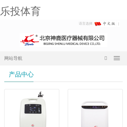
乐投体育
语言选择:
网站导航
Toggl
navig
产品中心