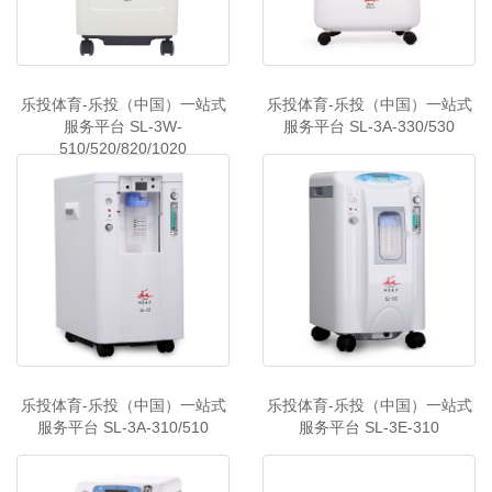
乐投体育-乐投（中国）一站式
乐投体育-乐投（中国）一站式
服务平台 SL-3W-
服务平台 SL-3A-330/530
510/520/820/1020
乐投体育-乐投（中国）一站式
乐投体育-乐投（中国）一站式
服务平台 SL-3A-310/510
服务平台 SL-3E-310