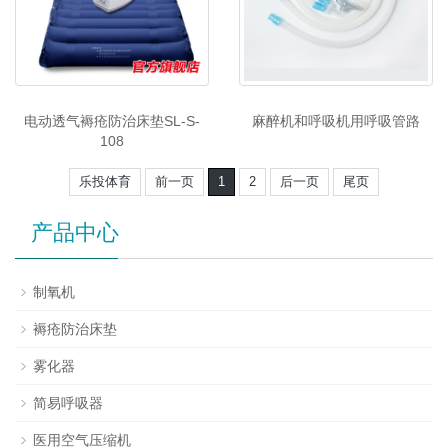
电动透气褥疮防治床垫SL-S-
麻醉机和呼吸机用呼吸管路
108
乐投体育
前一页
1
2
后一页
尾页
产品中心
制氧机
褥疮防治床垫
雾化器
简易呼吸器
医用空气压缩机