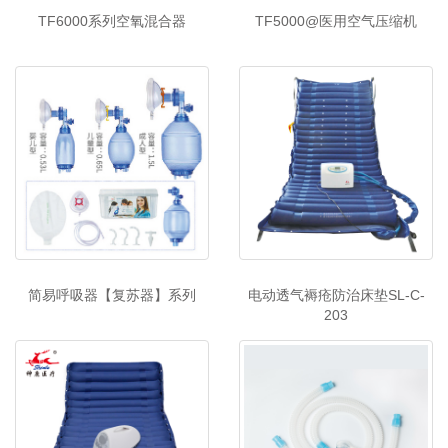
TF6000系列空氧混合器
TF5000@医用空气压缩机
简易呼吸器【复苏器】系列
电动透气褥疮防治床垫SL-C-
203