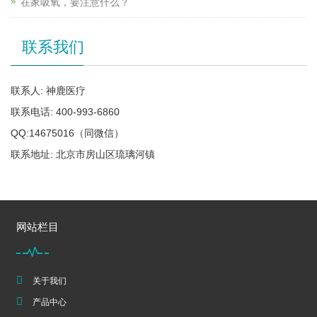
在家吸氧，要注意什么？
联系我们
联系人: 神鹿医疗
联系电话: 400-993-6860
QQ:14675016（同微信）
联系地址: 北京市房山区琉璃河镇
网站栏目
关于我们
产品中心