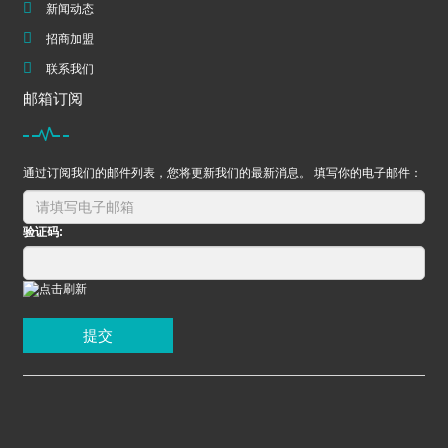
新闻动态
招商加盟
联系我们
邮箱订阅
通过订阅我们的邮件列表，您将更新我们的最新消息。 填写你的电子邮件：
验证码:
提交