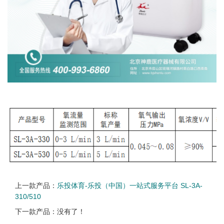
上一款产品：
乐投体育-乐投（中国）一站式服务平台 SL-3A-
310/510
下一款产品：没有了！