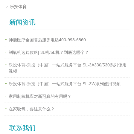
乐投体育
新闻资讯
神鹿医疗全国售后服务电话400-993-6860
制氧机选购攻略| 3L机/5L机？到底选哪个？
乐投体育-乐投（中国）一站式服务平台 SL-3A330/530系列使用
视频
乐投体育-乐投（中国）一站式服务平台 SL-3W系列使用视频
家用制氧机应对新冠真的有用吗？
在家吸氧，要注意什么？
联系我们