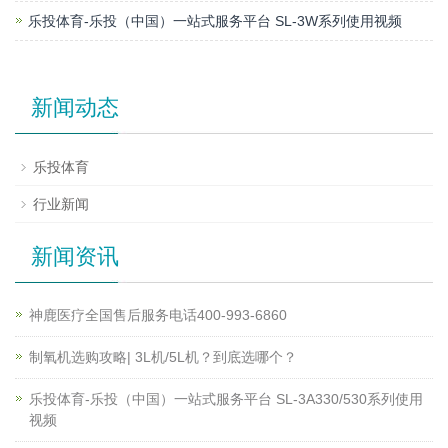
乐投体育-乐投（中国）一站式服务平台 SL-3W系列使用视频
新闻动态
乐投体育
行业新闻
新闻资讯
神鹿医疗全国售后服务电话400-993-6860
制氧机选购攻略| 3L机/5L机？到底选哪个？
乐投体育-乐投（中国）一站式服务平台 SL-3A330/530系列使用
视频