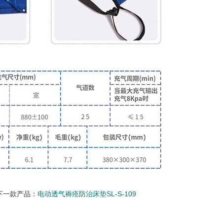
下一款产品：
电动透气褥疮防治床垫SL-S-109