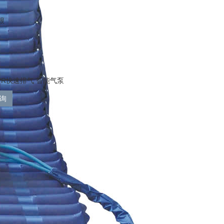
根
PR快速排气 智能气泵
询