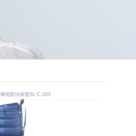
褥疮防治床垫SL-C-203
气道