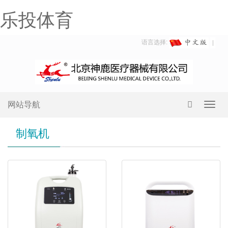
乐投体育
语言选择:
网站导航
Toggl
navig
制氧机