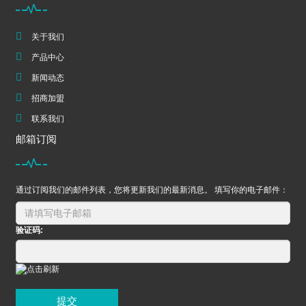
关于我们
产品中心
新闻动态
招商加盟
联系我们
邮箱订阅
通过订阅我们的邮件列表，您将更新我们的最新消息。 填写你的电子邮件：
验证码:
提交